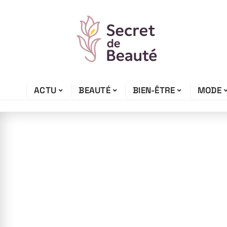
ACTU
BEAUTÉ
BIEN-ÊTRE
MODE
5 mai 2026
Empêcher la tr
d’une robe blan
techniques et c