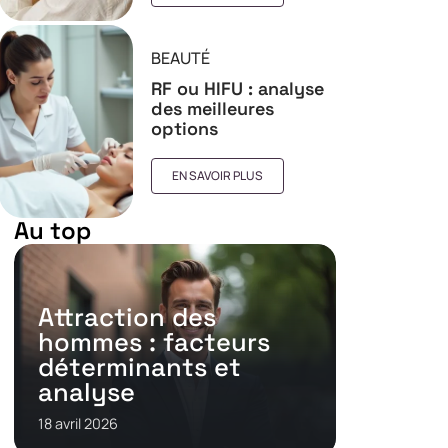
BEAUTÉ
RF ou HIFU : analyse
des meilleures
options
EN SAVOIR PLUS
Au top
Attraction des
hommes : facteurs
déterminants et
analyse
18 avril 2026