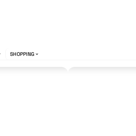
SHOPPING
ansparence
che :
onseils