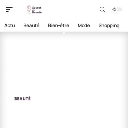
Actu
Beauté
Bien-être
Mode
Shopping
22 juin 2026
Maxbarber : alternatives
naturelles si votre barbe ne
réagit pas
BEAUTÉ