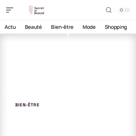
Actu
Beauté
Bien-être
Mode
Shopping
21 avril 2026
Réalisation d’un rituel à la
pleine lune : méthodes et
étapes
BIEN-ÊTRE