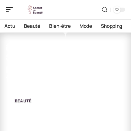
Actu
Beauté
Bien-être
Mode
Shopping
15 avril 2026
Se laver les cheveux 3 fois
par semaine : une
fréquence excessive ?
BEAUTÉ