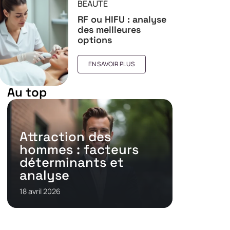
BEAUTÉ
RF ou HIFU : analyse
des meilleures
options
EN SAVOIR PLUS
Au top
Attraction des
hommes : facteurs
déterminants et
analyse
18 avril 2026